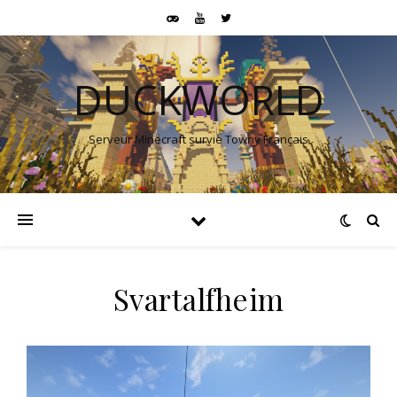
DUCKWORLD
Serveur Minecraft survie Towny Français
Svartalfheim