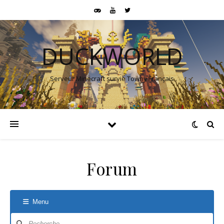
DUCKWORLD
Serveur Minecraft survie Towny Français
Forum
Menu