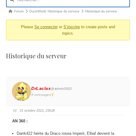
Forum
DuckWorld: Historique du serveur
Historique du serveur
Please
Se connecter
or
S’inscrire
to create posts and
topics.
Historique du serveur
DrLaclas
@admin3502
8 messages
#1
· 21 octobre 2021, 23h28
AN 360 :
Darrk422 hérite du Draco rosea Imperii, Elbaf devient la